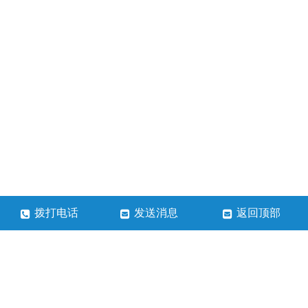
拨打电话
发送消息
返回顶部
河南淳奥石化科技有限公司
联系人：张总
手机号：13613848772
地址：中国（河南）自由贸易试验区洛阳片区高新区河洛