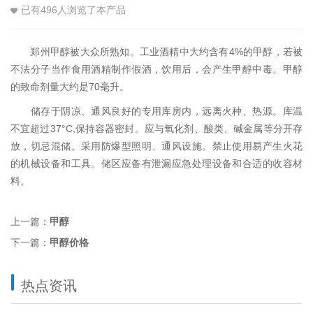
已有
496
人浏览了本产品
郑州甲醇被大众所熟知。工业酒精中大约含有4%的甲醇，若被
不法分子当作食用酒精制作假酒，饮用后，会产生甲醇中毒。甲醇
的致命剂量大约是70毫升。
储存于阴凉、通风良好的专用库房内，远离火种、热源。库温
不宜超过37°C,保持容器密封。应与氧化剂、酸类、碱金属等分开存
放，切忌混储。采用防爆型照明、通风设施。禁止使用易产生火花
的机械设备和工具。储区应备有泄漏应急处理设备和合适的收容材
料。
上一篇：
甲醇
下一篇：
甲醇价格
热点资讯