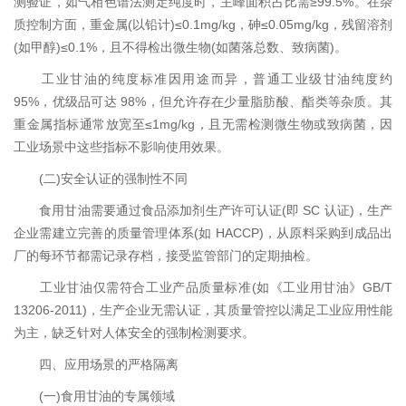
测验证，如气相色谱法测定纯度时，主峰面积占比需≥99.5%。在杂
质控制方面，重金属(以铅计)≤0.1mg/kg，砷≤0.05mg/kg，残留溶剂
(如甲醇)≤0.1%，且不得检出微生物(如菌落总数、致病菌)。
工业甘油的纯度标准因用途而异，普通工业级甘油纯度约
95%，优级品可达 98%，但允许存在少量脂肪酸、酯类等杂质。其
重金属指标通常放宽至≤1mg/kg，且无需检测微生物或致病菌，因
工业场景中这些指标不影响使用效果。
(二)安全认证的强制性不同
食用甘油需要通过食品添加剂生产许可认证(即 SC 认证)，生产
企业需建立完善的质量管理体系(如 HACCP)，从原料采购到成品出
厂的每环节都需记录存档，接受监管部门的定期抽检。
工业甘油仅需符合工业产品质量标准(如《工业用甘油》GB/T
13206-2011)，生产企业无需认证，其质量管控以满足工业应用性能
为主，缺乏针对人体安全的强制检测要求。
四、应用场景的严格隔离
(一)食用甘油的专属领域