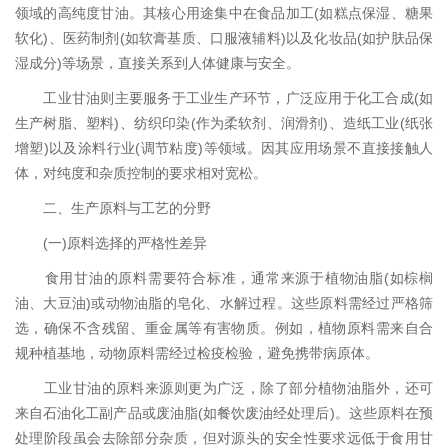
领域的高纯度甘油。其核心用途集中在食品加工(如糕点保湿、糖果
软化)、医药制剂(如软膏基质、口服液辅料)以及化妆品(如护肤品保
湿成分)等场景，直接关系到人体健康与安全。
工业甘油则主要服务于工业生产环节，广泛应用于化工合成(如
生产树脂、塑料)、纺织印染(作为柔软剂、润滑剂)、造纸工业(纸张
增塑)以及涂料行业(调节粘度)等领域。因其应用场景不直接接触人
体，对纯度和杂质控制的要求相对宽松。
二、生产原料与工艺的分野
(一)原料选择的严格性差异
食用甘油的原料需要符合标准，通常来源于植物油脂(如棕榈
油、大豆油)或动物油脂的皂化、水解过程。这些原料需经过严格筛
选，确保不含残留、重金属等有害物质。例如，植物原料需来自合
规种植基地，动物原料需经过检疫检验，避免携带病原体。
工业甘油的原料来源则更为广泛，除了部分植物油脂外，还可
来自石油化工副产品或废油脂(如餐饮废油经处理后)。这些原料在预
处理阶段虽会去除部分杂质，但对源头的安全性要求远低于食用甘