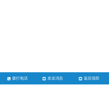
拨打电话
发送消息
返回顶部
河南淳奥石化科技有限公司
联系人：张总
手机号：13613848772